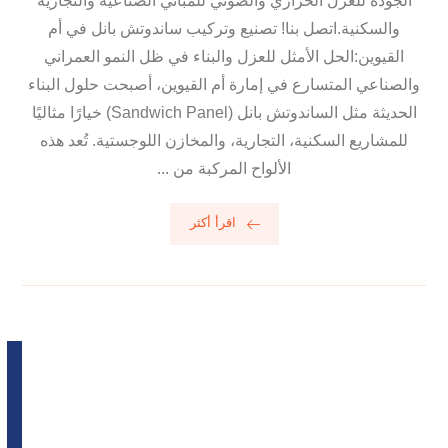
الجودة للعزل الحراري والصوتي للمباني الصناعية والتجارية
والسكنية.اتصل بنا! تصنيع وتركيب ساندوتش بانل في أم
القيوين:الحل الأمثل للعزل والبناء في ظل النمو العمراني
والصناعي المتسارع في إمارة أم القيوين، أصبحت حلول البناء
الحديثة مثل الساندوتش بانل (Sandwich Panel) خيارًا مثاليًا
للمشاريع السكنية، التجارية، والمخازن اللوجستية. تُعد هذه
الألواح المركبة من ...
اقرأ أكثر