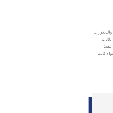
والديكورات
للأثاث
تنفيذ
اء كانت ...