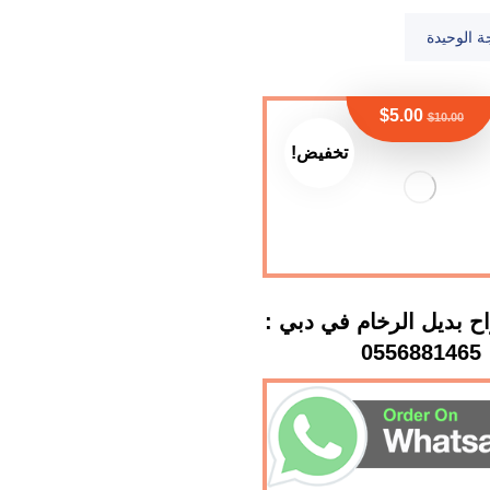
ة الوحيدة
$
5.00
$
10.00
تخفيض!
اح بديل الرخام في دبي :
0556881465