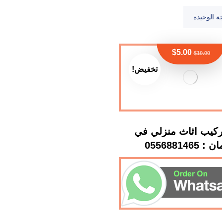
ة الوحيدة
$
5.00
$
10.00
تخفيض!
كيب اثاث منزلي في
0556881465