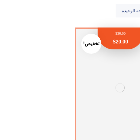
ة الوحيدة
$
30.00
$
20.00
تخفيض!