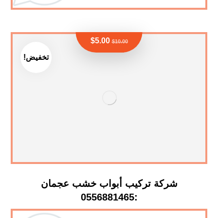
$
5.00
$
10.00
تخفيض!
شركة تركيب أبواب خشب عجمان
:0556881465