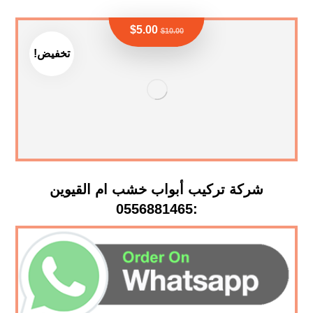
$
5.00
$
10.00
تخفيض!
شركة تركيب أبواب خشب ام القيوين
:0556881465