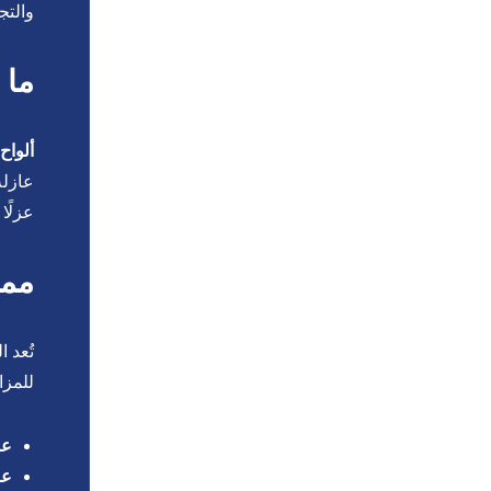
والتج
ما 
ألواح
عزلًا 
ممي
تُعد 
للمزاي
عز
عز