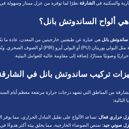
ارية والسكنية في
الشارقة
نظرًا لما توفره من عزل ممتاز وسهولة في 
هي ألواح الساندوتش بانل؟
 ساندوتش بانل
هي عبارة عن طبقتين خارجيتين من المعدن، عادة ما تكو
عازلة مثل البولي يوريثان (PU) أو البول
حراريًا وصوتيًا ممتازًا، إضافة إلى مقاومة عالية للعوامل البيئية.
زات تركيب ساندوتش بانل في الشارقة
الشارقة من المناطق التي تشهد درجات حرارة مرتفعة معظم أيام السنة
ا التالية:
ل حراري فعال
: تساعد الألواح على تقليل التبادل الحراري، مما يوفر ال
ل صوتي جيد
: تمتص الضوضاء الخارجية، مما يخلق بيئة أكثر هدوءًا في 