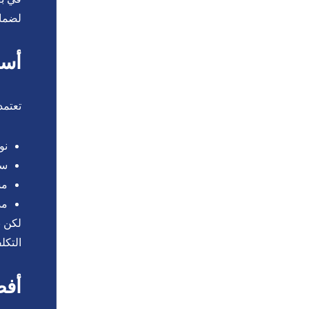
لضمان
أسع
تعتمد
نوع 
سم
مس
مد
لكن ب
التكل
أفض