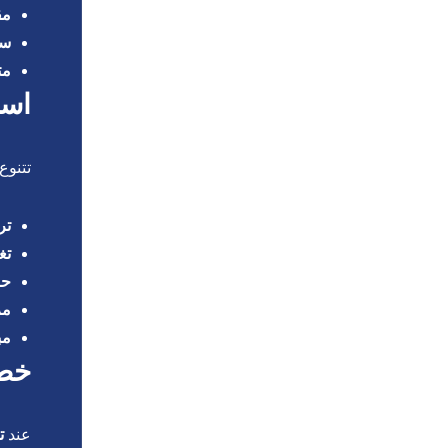
مق
سه
مت
است
تتنوع
تر
تغ
حا
مر
مب
خطو
عند
ت