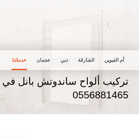
أم القيوين
الشارقة
دبي
عجمان
خدماتنا
تركيب ألواح ساندوتش بانل في ا
0556881465