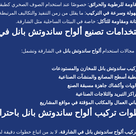
اومة للرطوبة والحرائق
: خصوصًا عند استخدام الصوف الصخري كطبقة
ولة وسرعة في التركيب
: ما يقلل من زمن التنفيذ والتكاليف المرتبطة 
انة ومقاومة للتآكل
: خاصة في البيئات الساحلية مثل الشارقة.
خدامات تصنيع ألواح ساندوتش بانل في
 مجالات استخدام
ألواح ساندوتش بانل
في الشارقة وتشمل:
كيب ساندوتش بانل للمخازن والمستودعات
طية أسطح المصانع والمنشآت الصناعية
ويات وأكشاك جاهزة مسبقة الصنع
اكز التبريد والثلاجات الصناعية
اني العمال والمكاتب المؤقتة في مواقع المشاريع
ات تركيب ألواح ساندوتش بانل باحتراف
ركيب ألواح ساندوتش بانل في الشارقة
، لا بد من اتباع خطوات دقيقة ل