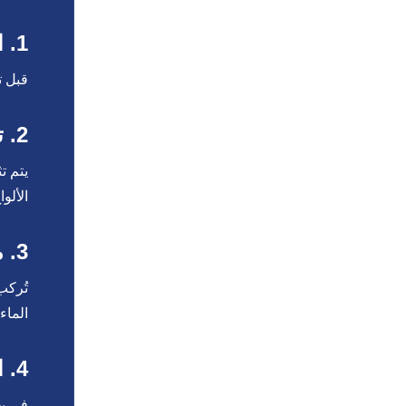
1. التحضير وتجهيز الهيكل المعدني
قبل ت
2. تثبيت ألواح الساندوتش بانل
يتم ت
الألو
3. معالجة الزوايا والفواصل
تُركب
الماء 
4. العزل الإضافي ومعالجة العيوب
في بع