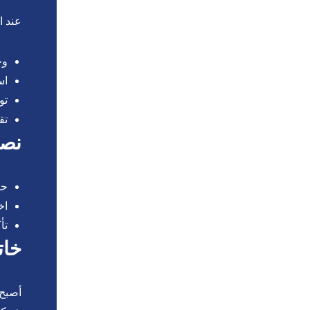
عند ا
وج
اس
تو
تق
نصا
حد
اخ
تأ
خات
أصبح