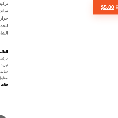
تركيب
$
5.00
ساندو
حراري
للجدر
الشار
العلا
تركيب
تبريد 
ساندو
مقاول
فئات