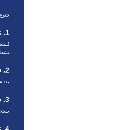
تتنوع
1. تركيب شيبورد للجدران
يُستخ
تشطيب
2. تركيب أسقف شيبورد
يعد ش
3. صناعة خزائن وأثاث منزلي
يستخد
4. تقسيم المساحات الداخلية