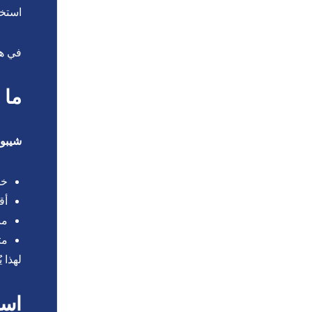
استخد
في هذ
ما 
شيبورد (ard
خف
أق
من
مت
لهذا ي
است