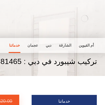
أم القيوين
الشارقة
دبي
عجمان
خدماتنا
تركيب شيبورد في دبي : 0556881465
$
20.00
خدماتنا