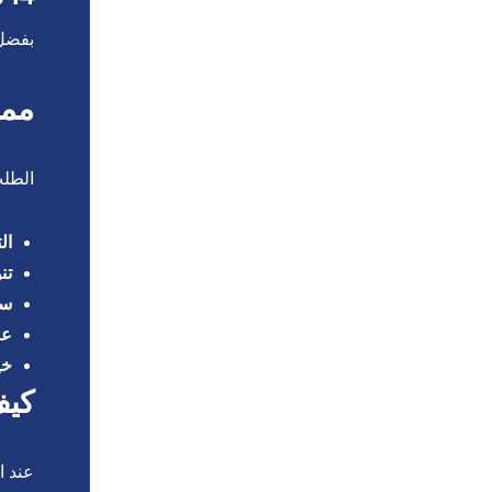
بفضل 
ممي
الطلب
ال
تن
سه
عا
خي
كيف
عند 