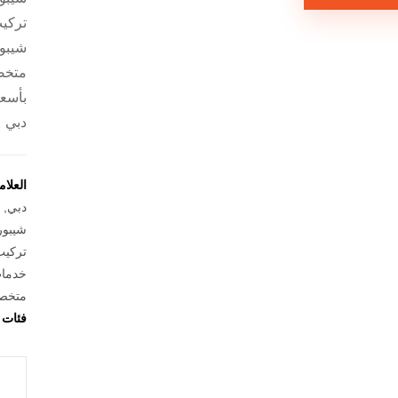
تركي
شيبور
متخص
بأسعا
دبي
العلا
دبي
,
شيبور
تركيب
خدمات
متخصص
فئات