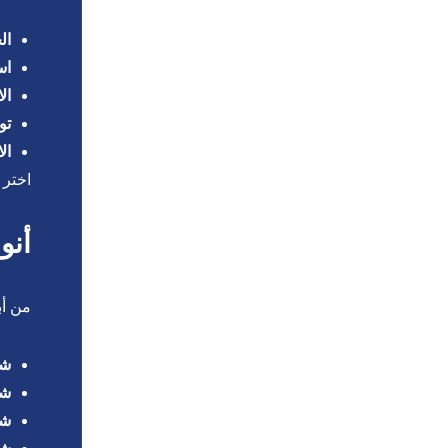
ال
اس
ال
تو
ال
اختر 
أنو
من أب
شيبو
شيبو
شي