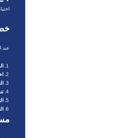
شي
اختيا
خطو
عند ا
ال
اخ
ال
تن
ال
ال
مست