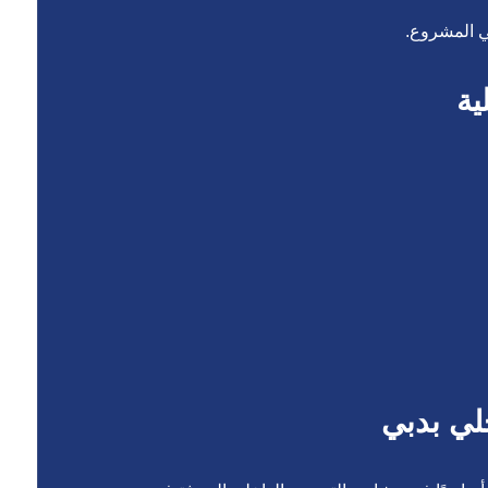
ي المشروع.
ية
لي بدبي