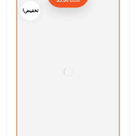
$
5.00
$
10.00
تخفيض!