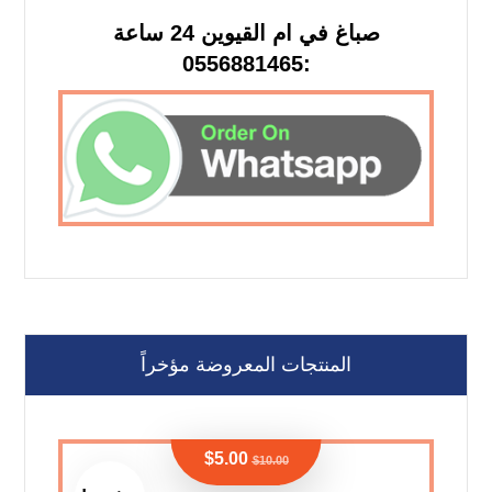
صباغ في ام القيوين 24 ساعة
:0556881465
المنتجات المعروضة مؤخراً
$
5.00
$
10.00