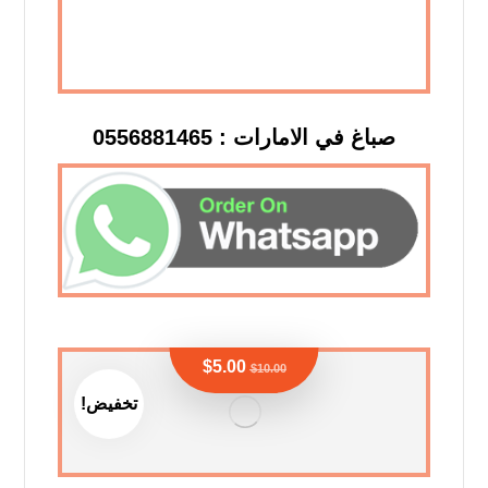
صباغ في الامارات : 0556881465
$
5.00
$
10.00
تخفيض!