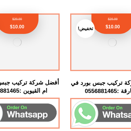
$
20.00
$
20.00
$
10.00
$
10.00
تخفيض!
أفضل شركة تركيب جبس 
ة تركيب جبس بورد في
ام القيوين :0556881465
:0556881465