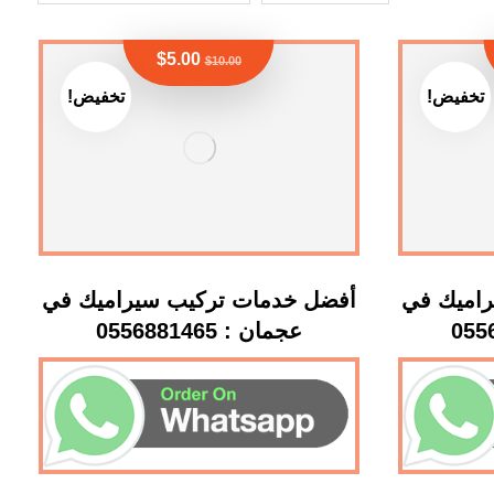
$
5.00
$
10.00
تخفيض!
تخفيض!
اميك في
أفضل خدمات تركيب سيراميك في
عجمان : 0556881465