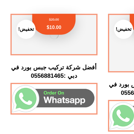
$
20.00
$
10.00
تخفيض!
تخفيض!
أفضل شركة تركيب جبس بورد في
دبي :0556881465
بورد في