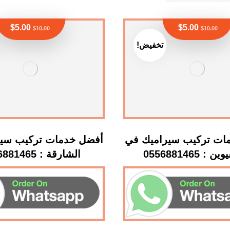
$
5.00
$
5.00
$
10.00
$
10.00
تخفيض!
ات تركيب سيراميك في
أفضل خدمات تركيب سير
 : 0556881465
الشارقة : 0556881465