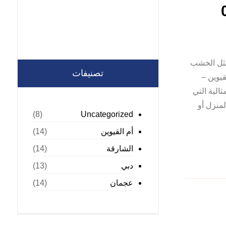
مثل الخشب
تصنيفات
قيوين –
الية التي
منزل أو
Uncategorized
(8)
أم القيوين
(14)
الشارقة
(14)
دبي
(13)
عجمان
(14)