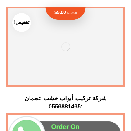
$
5.00
$
10.00
تخفيض!
شركة تركيب أبواب خشب عجمان
:0556881465