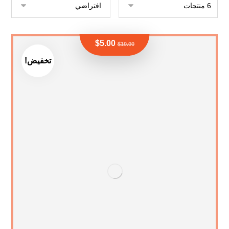
$
5.00
$
10.00
تخفيض!