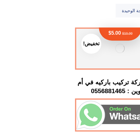
ة الوحيدة
$
5.00
$
10.00
تخفيض!
ة تركيب باركيه في أم
: 0556881465