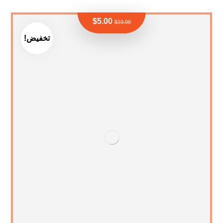
$
5.00
$
10.00
تخفيض!