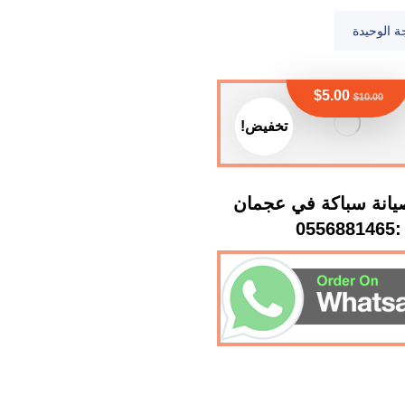
ة الوحيدة
$
5.00
$
10.00
تخفيض!
انة سباكة في عجمان
:0556881465