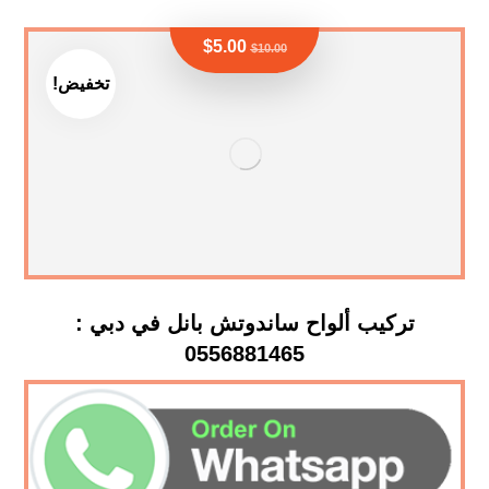
$
5.00
$
10.00
تخفيض!
تركيب ألواح ساندوتش بانل في دبي :
0556881465