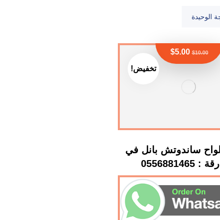
ة الوحيدة
$
5.00
$
10.00
تخفيض!
لواح ساندوتش بانل في
 0556881465