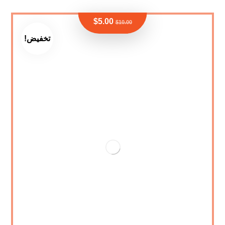
$
5.00
$
10.00
تخفيض!