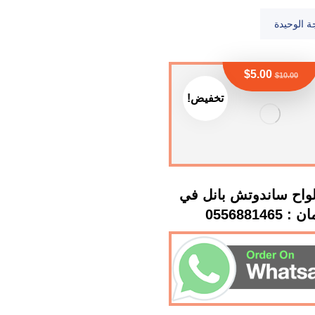
ة الوحيدة
$
5.00
$
10.00
تخفيض!
لواح ساندوتش بانل في
0556881465