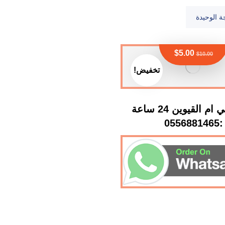
ة الوحيدة
$
5.00
$
10.00
تخفيض!
سباك في ام القيوين 24 ساعة
:0556881465