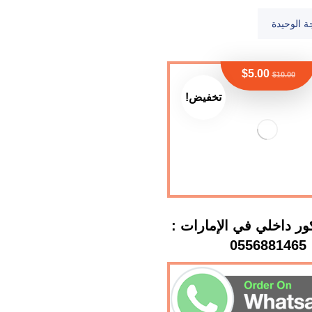
ة الوحيدة
$
5.00
$
10.00
تخفيض!
ر داخلي في الإمارات :
0556881465