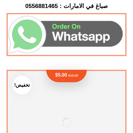
صباغ في الامارات : 0556881465
$
5.00
$
10.00
تخفيض!