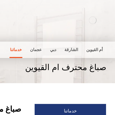
أم القيوين
الشارقة
دبي
عجمان
خدماتنا
صباغ محترف ام القيوين
صباغ م
خدماتنا