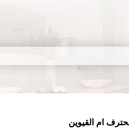
حترف ام القيوين