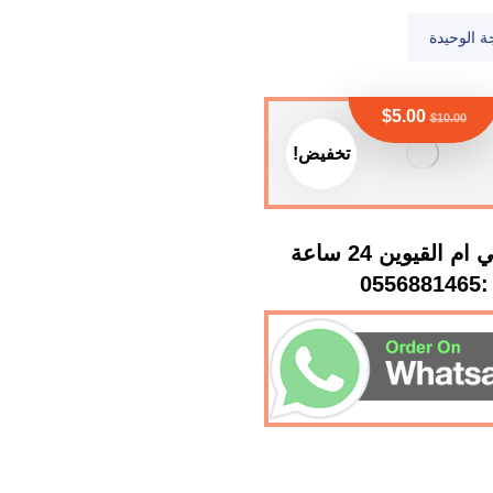
ة الوحيدة
$
5.00
$
10.00
تخفيض!
صباغ في ام القيوين 24 ساعة
:0556881465