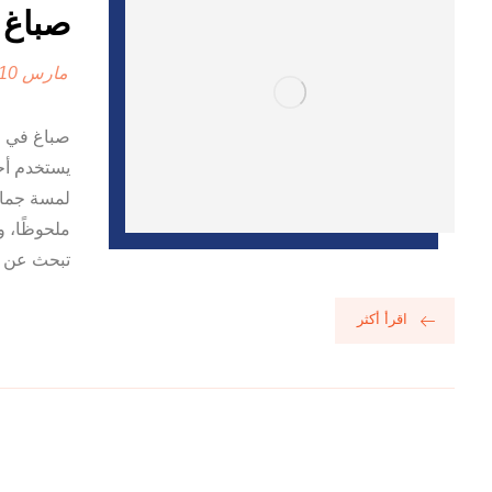
صباغ في 
مارس 10, 2025
صباغ في ع
يستخدم أح
لمسة جمالي
ملحوظًا، و
تبحث عن أ
اقرأ أكثر