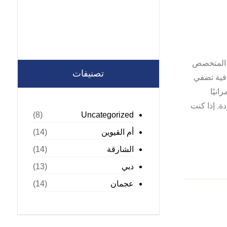
ا المتخصص
تصنيفات
فية تضفي
نيًا
ة. إذا كنت
Uncategorized
(8)
أم القيوين
(14)
الشارقة
(14)
دبي
(13)
عجمان
(14)