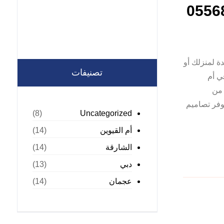
 لمنزلك أو
تصنيفات
ي أم
 من
وفر تصاميم
Uncategorized
(8)
أم القيوين
(14)
الشارقة
(14)
دبي
(13)
عجمان
(14)