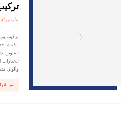
تركيب و
مارس 8, 2025
تركيب ورق
مكتبك. خدم
القيوين: د
الخيارات 
وألوان متع
اقرأ 